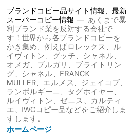
コ
ブランドコピー品サイト情報、最新
ン
スーパーコピー情報
あくまで暴
利ブランド業を反対する会社で
テ
す！世界から各ブランドコピーを
ン
かき集め、例えばロレックス、ル
ツ
イヴィトン、グッチ、シャネル、
へ
オメガ、ブルガリ、ブライトリン
グ、シャネル、FRANCK
ス
MULLER、エルメス、ジェイコブ、
キ
ランボルギーニ、タグホイヤー、
ッ
ルイヴィトン、ゼニス、カルティ
エ、IWCコピー品などをご紹介しま
プ
すします。
ホームページ