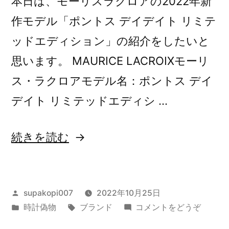
本日は、モーリスラクロアの2022年新
作モデル「ポントス デイデイト リミテ
ッドエディション」の紹介をしたいと
思います。 MAURICE LACROIXモーリ
ス・ラクロアモデル名：ポントス デイ
デイト リミテッドエディシ …
“モ
続きを読む
ー
リ
投
supakopi007
2022年10月25日
ス・
稿
カ
タ
(モ
時計偽物
ブランド
コメントをどうぞ
ラ
者:
テ
グ:
ー