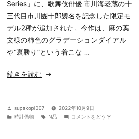
Series」に、歌舞伎俳優 市川海老蔵の十
デ
イ
イ
三代目市川團十郎襲名を記念した限定モ
ト
デ
デル2種が追加された。今作は、麻の葉
リ
イ
ミ
文様の柿色のグラデーションダイアル
ト
テ
や“裏勝り”という着こな …
ッ
リ
ド
ミ
“セ
続きを読む
エ
テ
デ
イ
ィ
ッ
コ
シ
ド
投
supakopi007
2022年10月9日
ョ
ー
稿
カ
タ
(セ
時計偽物
N品
コメントをどうぞ
ン」)
エ
プ
者:
テ
グ:
イ
デ
レ
ゴ
コ