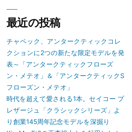
ィ
リ
ー
ザ
ー:
プ
シ
ー
最近の投稿
レ
ョ
ザ
ジ
ー
ン」”
チャペック、アンタークティックコレ
ュ
ジ
の
クションに2つの新たな限定モデルを発
に、
ュ
に、
表～「アンタークティックフローズ
歌
歌
ン・メテオ」＆「アンタークティックS
舞
舞
伎
フローズン・メテオ」
伎
俳
時代を超えて愛される1本。セイコー プ
俳
優
レザージュ「クラシックシリーズ」よ
優
市
川
り創業145周年記念モデルを深掘り
市
海