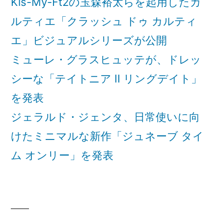
Kis-My-Ft2の玉森裕太らを起用したカ
川
老
ルティエ「クラッシュ ドゥ カルティ
蔵
海
の
エ」ビジュアルシリーズが公開
老
十
ミューレ・グラスヒュッテが、ドレッ
蔵
三
代
シーな「テイトニア II リングデイト」
の
目
を発表
十
市
ジェラルド・ジェンタ、日常使いに向
三
川
團
けたミニマルな新作「ジュネーブ タイ
代
十
ム オンリー」を発表
目
郎
襲
市
名
川
を
團
記