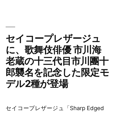
ク
ゴ
リ
リ
ス・
ロ
ー:
ラ
ア
ク
ロ
2022
セイコープレザージュ
ア
年
に、歌舞伎俳優 市川海
2022
新
年
老蔵の十三代目市川團十
新
作
作
郎襲名を記念した限定モ
「ポ
「ポ
デル2種が登場
ン
ン
ト
ト
ス
ス
デ
セイコープレザージュ「Sharp Edged
イ
デ