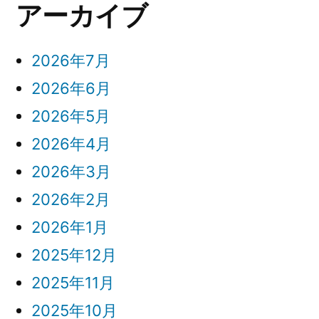
アーカイブ
念
十
し
郎
た
2026年7月
限
襲
2026年6月
定
名
モ
2026年5月
を
デ
2026年4月
ル
記
2
2026年3月
念
種
2026年2月
が
し
2026年1月
登
た
場)
2025年12月
限
2025年11月
定
2025年10月