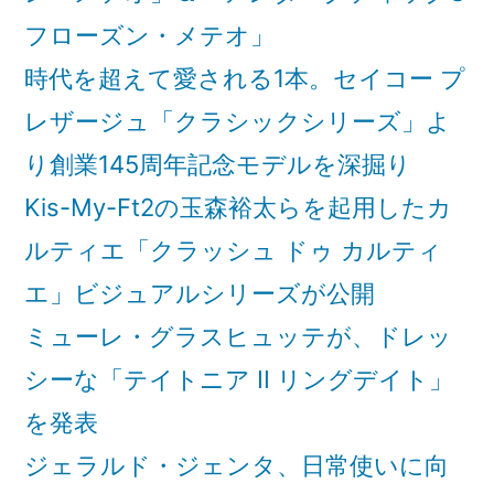
ル・
ル・
フローズン・メテオ」
ド・
ド・
時代を超えて愛される1本。セイコー プ
ク
ク
レザージュ「クラシックシリーズ」よ
ラ
ラ
コ
り創業145周年記念モデルを深掘り
コ
ヴ
Kis-My-Ft2の玉森裕太らを起用したカ
ィ
ヴ
ルティエ「クラッシュ ドゥ カルティ
『ク
ィ
ロ
エ」ビジュアルシリーズが公開
『ク
ス
ミューレ・グラスヒュッテが、ドレッ
ロ
ロ
ー
シーな「テイトニア II リングデイト」
ス
ド』
を発表
ロ
ヴ
ジェラルド・ジェンタ、日常使いに向
ィ
ー
ク