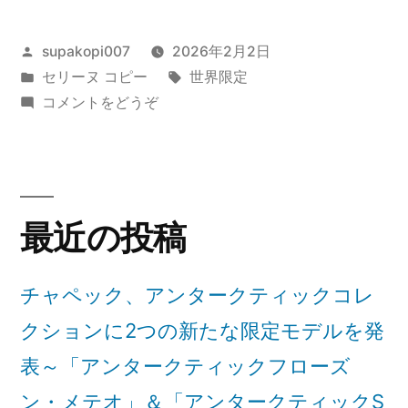
ペ
投
supakopi007
2026年2月2日
ッ
稿
カ
タ
セリーヌ コピー
世界限定
ク
者:
テ
(チ
グ:
コメントをどうぞ
よ
ゴ
ャ
リ
ペ
り、
ー:
ッ
新
ク
最近の投稿
よ
作
り、
「フ
新
チャペック、アンタークティックコレ
ォ
作
クションに2つの新たな限定モデルを発
「フ
ー
ォ
表～「アンタークティックフローズ
ブ
ー
ン・メテオ」＆「アンタークティックS
ブ