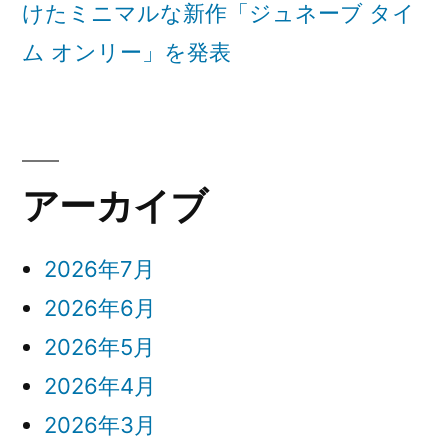
けたミニマルな新作「ジュネーブ タイ
ド』
ト
ム オンリー」を発表
リ
ヴ
ー・
ィ
グ
ク
リ
ー
ト
アーカイブ
ン
リ
ク
ロ
ー・
2026年7月
ノ
グ
2026年6月
グ
リ
ラ
2026年5月
フ」
ー
2026年4月
が
ン
発
2026年3月
表