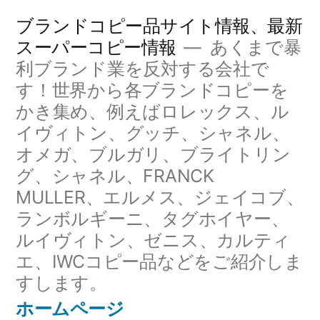
コ
ブランドコピー品サイト情報、最新
ン
スーパーコピー情報
あくまで暴
利ブランド業を反対する会社で
テ
す！世界から各ブランドコピーを
ン
かき集め、例えばロレックス、ル
ツ
イヴィトン、グッチ、シャネル、
へ
オメガ、ブルガリ、ブライトリン
グ、シャネル、FRANCK
ス
MULLER、エルメス、ジェイコブ、
キ
ランボルギーニ、タグホイヤー、
ッ
ルイヴィトン、ゼニス、カルティ
エ、IWCコピー品などをご紹介しま
プ
すします。
ホームページ