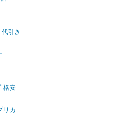
 代引き
ー
 格安
プリカ