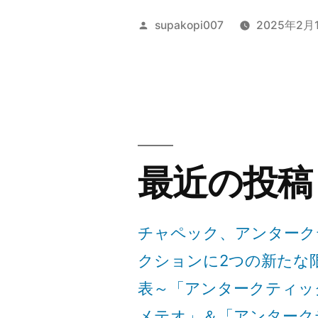
的
投
supakopi007
2025年2月
な
稿
者:
芸
術
作
品
最近の投稿
を
通
チャペック、アンターク
じ
クションに2つの新たな
て
表～「アンタークティッ
卓
メテオ」＆「アンターク