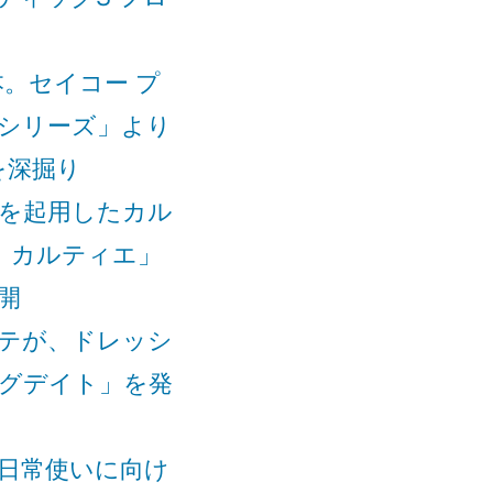
を
称
賛
。セイコー プ
す
シリーズ」より
る
希
を深掘り
少
太らを起用したカル
な
 カルティエ」
作
品
開
で
テが、ドレッシ
あ
る。)
リングデイト」を発
日常使いに向け