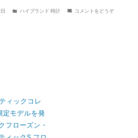
カ
(機
1日
ハイブランド 時計
コメントをどうぞ
テ
械
ゴ
的
リ
な
ー:
芸
術
作
品
を
通
じ
ティックコレ
て
限定モデルを発
卓
越
クフローズン・
性
ティックS フロ