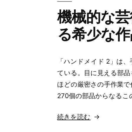
機械的な芸
る希少な作
「ハンドメイド 2」は
ている。目に見える部品
ほどの厳密さの手作業で
270個の部品からなるこの
“機
続きを読む
械