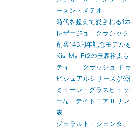
越
ーズン・メテオ」
性
時代を超えて愛される1本
を
レザージュ「クラシック
称
創業145周年記念モデル
賛
Kis-My-Ft2の玉森裕
す
ティエ「クラッシュ ドゥ
る
ビジュアルシリーズが公
希
ミューレ・グラスヒュッ
少
ーな「テイトニア II 
な
表
作
ジェラルド・ジェンタ、
品