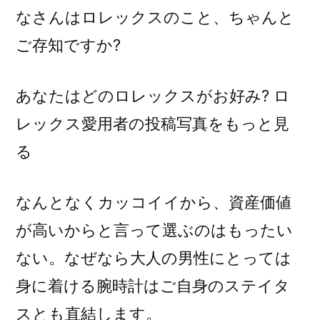
なさんはロレックスのこと、ちゃんと
イ
ズ】
ご存知ですか?
あ
の
あなたはどのロレックスがお好み? ロ
王
冠
レックス愛用者の投稿写真をもっと見
マ
る
ー
ク
の
なんとなくカッコイイから、資産価値
呼
が高いからと言って選ぶのはもったい
び
ない。なぜなら大人の男性にとっては
名、
知
身に着ける腕時計はご自身のステイタ
っ
スとも直結します。
て