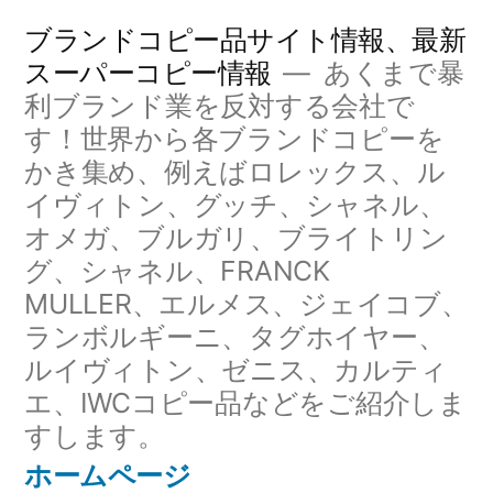
コ
ブランドコピー品サイト情報、最新
ン
スーパーコピー情報
あくまで暴
利ブランド業を反対する会社で
テ
す！世界から各ブランドコピーを
ン
かき集め、例えばロレックス、ル
ツ
イヴィトン、グッチ、シャネル、
へ
オメガ、ブルガリ、ブライトリン
グ、シャネル、FRANCK
ス
MULLER、エルメス、ジェイコブ、
キ
ランボルギーニ、タグホイヤー、
ッ
ルイヴィトン、ゼニス、カルティ
エ、IWCコピー品などをご紹介しま
プ
すします。
ホームページ