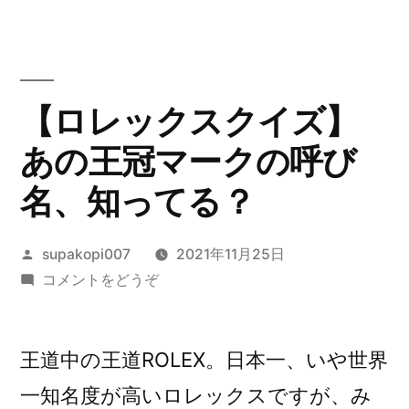
【ロレックスクイズ】
あの王冠マークの呼び
名、知ってる？
投
supakopi007
2021年11月25日
稿
(【ロ
コメントをどうぞ
者:
レ
ッ
ク
王道中の王道ROLEX。日本一、いや世界
ス
一知名度が高いロレックスですが、み
ク