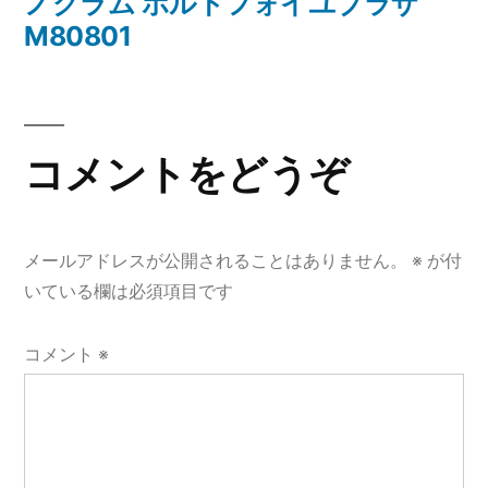
投
ノグラム ポルトフォイユブラザ
ビ
稿:
M80801
ゲ
ー
シ
コメントをどうぞ
ョ
ン
メールアドレスが公開されることはありません。
※
が付
いている欄は必須項目です
コメント
※