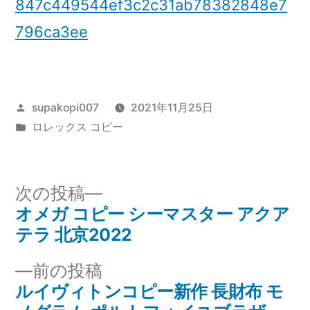
847c449544ef3c2c31ab78382848e7
796ca3ee
投
supakopi007
2021年11月25日
稿
カ
ロレックス コピー
者:
テ
ゴ
リ
次
次の投稿
ー:
の
オメガ コピー シーマスター アクア
投
投
テラ 北京2022
稿
稿:
前
前の投稿
ナ
の
ルイヴィトンコピー新作 長財布 モ