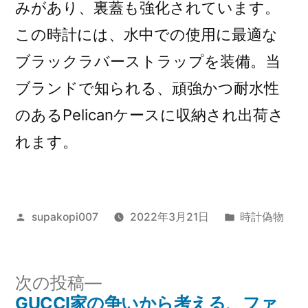
みがあり、裏蓋も強化されています。
この時計には、水中での使用に最適な
ブラックラバーストラップを装備。当
ブランドで知られる、頑強かつ耐水性
のあるPelicanケースに収納され出荷さ
れます。
投
カ
supakopi007
2022年3月21日
時計偽物
稿
テ
者:
ゴ
リ
次
次の投稿
ー:
の
GUCCI家の争いから考える、ファ