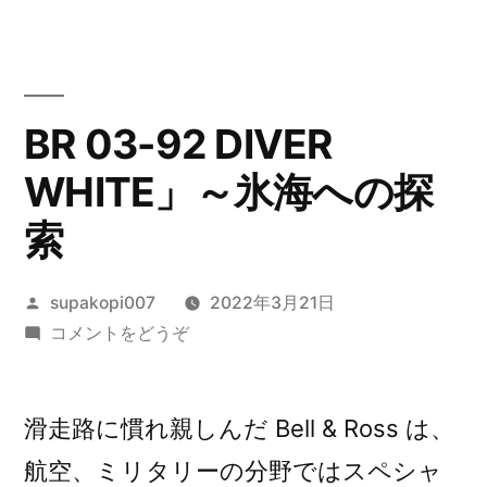
BR 03-92 DIVER
WHITE」～氷海への探
索
投
supakopi007
2022年3月21日
稿
(BR
コメントをどうぞ
者:
03-
92
DIVER
滑走路に慣れ親しんだ Bell & Ross は、
WHITE」
航空、ミリタリーの分野ではスペシャ
～