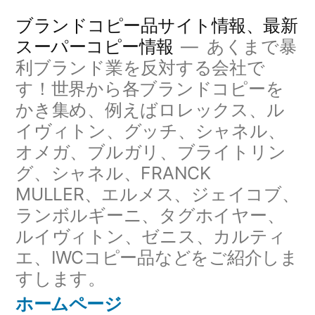
コ
ブランドコピー品サイト情報、最新
ン
スーパーコピー情報
あくまで暴
利ブランド業を反対する会社で
テ
す！世界から各ブランドコピーを
ン
かき集め、例えばロレックス、ル
ツ
イヴィトン、グッチ、シャネル、
へ
オメガ、ブルガリ、ブライトリン
グ、シャネル、FRANCK
ス
MULLER、エルメス、ジェイコブ、
キ
ランボルギーニ、タグホイヤー、
ッ
ルイヴィトン、ゼニス、カルティ
エ、IWCコピー品などをご紹介しま
プ
すします。
ホームページ