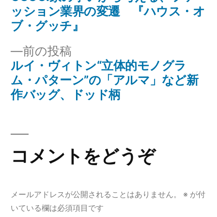
投
投
ッション業界の変遷 『ハウス・オ
稿
稿:
ブ・グッチ』
ナ
前
前の投稿
の
ルイ・ヴィトン“立体的モノグラ
ビ
投
ム・パターン”の「アルマ」など新
ゲ
稿:
作バッグ、ドッド柄
ー
シ
コメントをどうぞ
ョ
ン
メールアドレスが公開されることはありません。
※
が付
いている欄は必須項目です